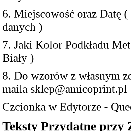
6. Miejscowość oraz Datę
(
danych )
7. Jaki Kolor Podkładu M
Biały )
8.
Do wzorów z własnym zdj
maila
sklep@amicoprint.pl
Czcionka w Edytorze - Que
Teksty Przydatne przy