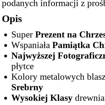
podanych informacji z prośb
Opis
Super
Prezent na Chrzes
Wspaniała
Pamiątka Ch
Najwyższej Fotograficz
płytce
Kolory metalowych blas
Srebrny
Wysokiej Klasy
drewnia